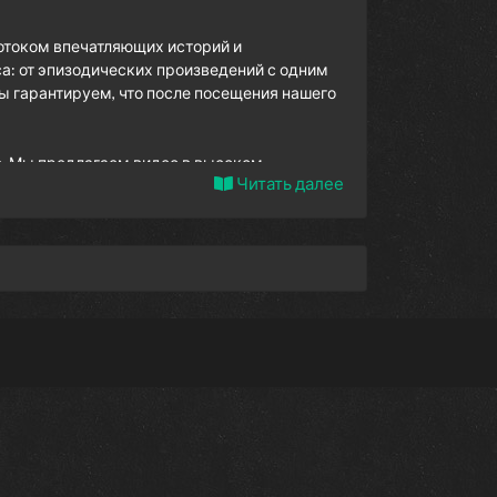
отоком впечатляющих историй и
а: от эпизодических произведений с одним
ы гарантируем, что после посещения нашего
. Мы предлагаем видео в высоком
Читать далее
 нашу коллекцию, добавляя новые сериалы,
иносайте и насладитесь беспрецедентным
нать о новых мирах и историях. Наша
рисоединяйтесь к нам уже сегодня!