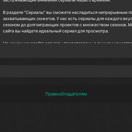
В разделе "Сериалы" вы сможете насладиться непрерывным п
захватывающих сюжетов. У нас есть сериалы для каждого вкус
сезоном до долгоиграющих проектов с множеством сезонов. М
сайта вы найдете идеальный сериал для просмотра.
На нашем киносайте сериалы представлены в лучшем качестве
аждой деталью и эмоцией. Кроме того, мы постоянно обновляем
ьные вкусы наших посетителей.
захватывающих сериалов. Посетите раздел "Сериалы" на нашем к
 который отвлечет вас от повседневной рутины и заставит вас уз
образием и качеством. Будьте готовы к новым приключениям и п
Правообладателям