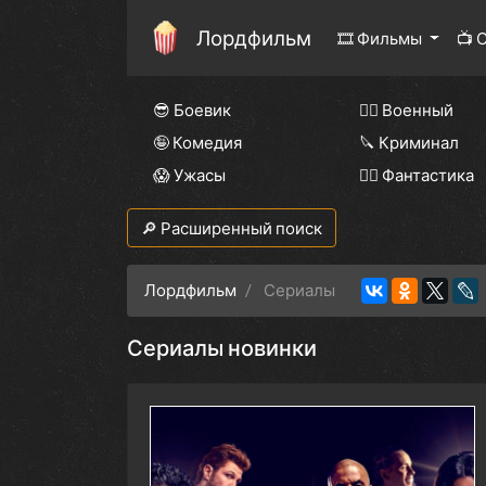
Лордфильм
🎞 Фильмы
📺 
😎 Боевик
👨‍✈️ Военный
🤪 Комедия
🔪 Криминал
😱 Ужасы
🧙‍♀️ Фантастика
🔎 Расширенный поиск
Лордфильм
Сериалы
Сериалы новинки