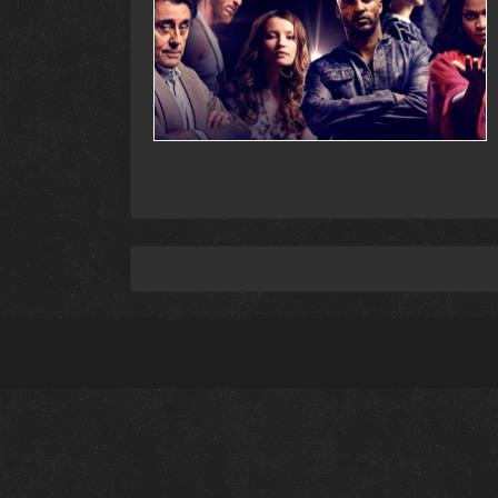
разрешении, чтобы вы могли наслаждаться к
чтобы удовлетворить даже самые взыскател
Не упустите возможность окунуться в мир 
киноопытом. Вы обязательно найдете сериал,
коллекция сериалов удивит вас своим разно