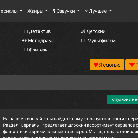
Сериалы
Жанры
🎙 Озвучки
⭐ Лучшее
🕵️‍♂️ Детектив
👶 Детский
👫 Мелодрама
🧚‍♀️ Мультфильм
🧝‍♂️ Фэнтези
Я смотрю
Популярные н
На нашем киносайте вы найдете самую полную коллекцию сериа
Раздел "Сериалы" предлагает широкий ассортимент сериалов р
фантастики и криминальных триллеров. Мы тщательно отбирае
заслуживающие внимания сериалы нашего времени.