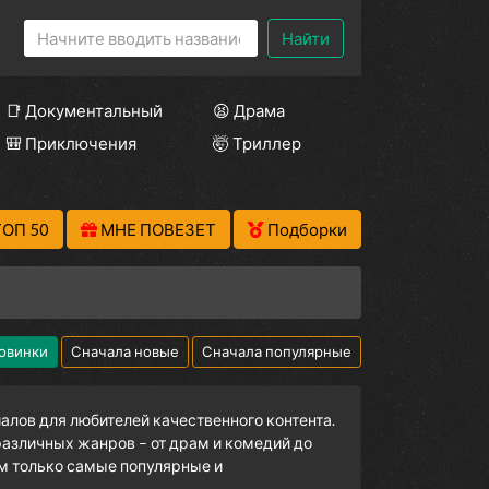
Найти
📑 Документальный
😫 Драма
🎒 Приключения
🤯 Триллер
ТОП 50
МНЕ ПОВЕЗЕТ
Подборки
овинки
Сначала новые
Сначала популярные
лов для любителей качественного контента.
азличных жанров – от драм и комедий до
м только самые популярные и